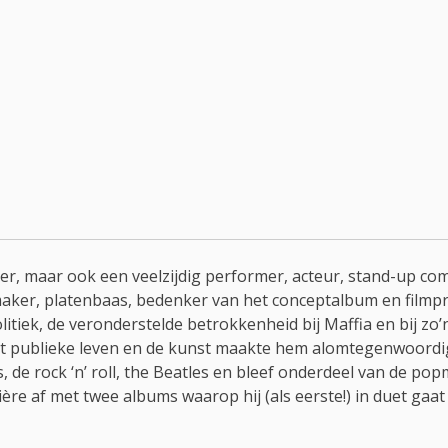
ger, maar ook een veelzijdig performer, acteur, stand-up com
maker, platenbaas, bedenker van het conceptalbum en filmpr
litiek, de veronderstelde betrokkenheid bij Maffia en bij zo’
het publieke leven en de kunst maakte hem alomtegenwoordig 
 de rock ‘n’ roll, the Beatles en bleef onderdeel van de pop
rière af met twee albums waarop hij (als eerste!) in duet gaat