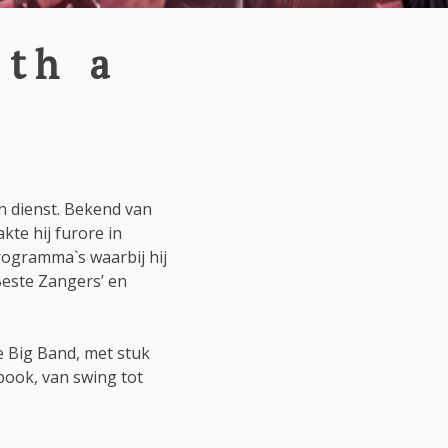
ith a
n dienst. Bekend van
kte hij furore in
programma`s waarbij hij
‘Beste Zangers’ en
e Big Band, met stuk
book, van swing tot