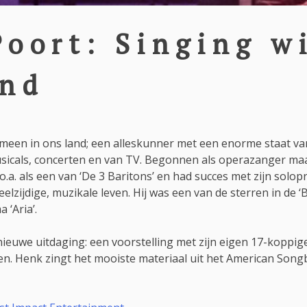
oort: Singing w
and
meen in ons land; een alleskunner met een enorme staat va
musicals, concerten en van TV. Begonnen als operazanger maa
o.a. als een van ‘De 3 Baritons’ en had succes met zijn solo
 veelzijdige, muzikale leven. Hij was een van de sterren in de 
 ‘Aria’.
 nieuwe uitdaging: een voorstelling met zijn eigen 17-koppig
n. Henk zingt het mooiste materiaal uit het American Song