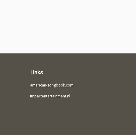
Links
american-songbook.com
impactentertainment.nl