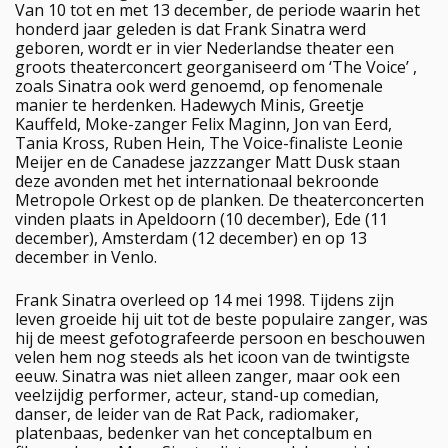
Van 10 tot en met 13 december, de periode waarin het
honderd jaar geleden is dat Frank Sinatra werd
geboren, wordt er in vier Nederlandse theater een
groots theaterconcert georganiseerd om ‘The Voice’ ,
zoals Sinatra ook werd genoemd, op fenomenale
manier te herdenken. Hadewych Minis, Greetje
Kauffeld, Moke-zanger Felix Maginn, Jon van Eerd,
Tania Kross, Ruben Hein, The Voice-finaliste Leonie
Meijer en de Canadese jazzzanger Matt Dusk staan
deze avonden met het internationaal bekroonde
Metropole Orkest op de planken. De theaterconcerten
vinden plaats in Apeldoorn (10 december), Ede (11
december), Amsterdam (12 december) en op 13
december in Venlo.
Frank Sinatra overleed op 14 mei 1998. Tijdens zijn
leven groeide hij uit tot de beste populaire zanger, was
hij de meest gefotografeerde persoon en beschouwen
velen hem nog steeds als het icoon van de twintigste
eeuw. Sinatra was niet alleen zanger, maar ook een
veelzijdig performer, acteur, stand-up comedian,
danser, de leider van de Rat Pack, radiomaker,
platenbaas, bedenker van het conceptalbum en