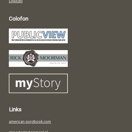
LinkedIn
Colofon
Links
american-songbook.com