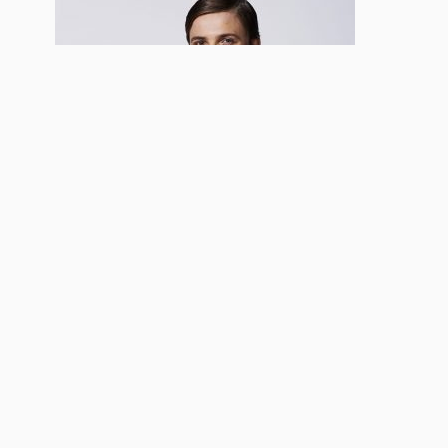
terug naar home
Contact & Info
info@american-songbook.com
American Songbook ontwikkelt en produceert theatervoorstellingen
gebaseerd op de 'klassieke' Amerikaanse populaire muziek van
songwriters als Jerome Kern, Irving Berlin, Richard Rogers & Lorenz
Hart, Cole Porter en de gebroeders Gershwin.