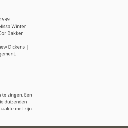
 1999
lissa Winter
 Cor Bakker
hew Dickens |
gement.
n te zingen. Een
die duizenden
maakte met zijn