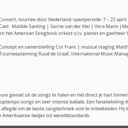
Concert, tournee door Nederland; speelperiode: 7 – 22 april
Cast: Matilde Santing | Gerrie van der Klei | Vera Mann |Me
en het American Songbook orkest o.l.v. pianist en gastheer
Concept en samenstelling Cor Franc | musical staging Matt
Tourneeplanning Ruud de Graaf, International Music Mana
ure gevoel uit de songs te halen en het direct je hart binne
 uptempo songs en zeer intense ballads. Een fanatiekeling 
 aflegde om de beste zangtechniek ooit te ontwikkelen. Hij 
e Amerikaanse liedjes tot wereldstandards.