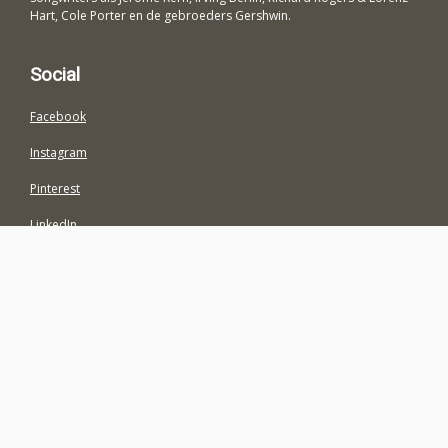
Hart, Cole Porter en de gebroeders Gershwin.
Social
Facebook
Instagram
Pinterest
LinkedIn
Colofon