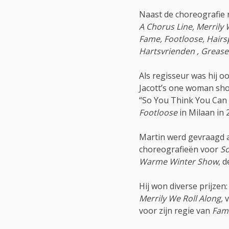
Naast de choreografie 
A Chorus Line, Merrily 
Fame, Footloose, Hairsp
Hartsvrienden , Greas
Als regisseur was hij 
Jacott’s one woman s
“So You Think You Can D
Footloose
in Milaan in 
Martin werd gevraagd al
choreografieën voor
So
Warme Winter Show
, d
Hij won diverse prijze
Merrily We Roll Along,
v
voor zijn regie van
Fam