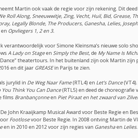
neemt Martin ook vaak de regie voor zijn rekening. Dit deed
We Roll Along, Sneeuwwitje, Zing, Vecht, Huil, Bid, Grease, 
ray, Legally Blonde, The Producers, Ganesha, Lelies, Joseph
e
en
Opvliegers 1, 2 en 3.
ook verantwoordelijk voor Simone Kleinsma’s nieuwe solo sh
hows
A Lady on Stage
en
Simply the Best
, de
My Name Is Mich
ance” theatertours. In het buitenland zijn ook Martin zijn 
2016 en dit jaar
GREASE
in Parijs te zien.
s jurylid in
De Weg Naar Fame
(RTL4) en
Let’s Dance
(VT4).
 You Think You Can Dance
(RTL5) en deed de choreografie 
e films
Branbançonne
en
Piet Piraat en het zwaard van Zilv
n: De John Kraaijkamp Musical Award voor Beste Regie en Be
oor
Footlose
voor Beste Regie. In 2008 ontving Martin de V
e
en in 2010 en 2012 voor zijn regies van
Ganesha
en
Lelies
.