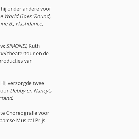
 hij onder andere voor
The World Goes ’Round,
ine B., Flashdance,
ow:
SIMONE!
, Ruth
ael
theatertour en de
producties van
 Hij verzorgde twee
voor
Debby en Nancy’s
ertand
.
ste Choreografie voor
laamse Musical Prijs