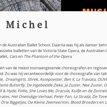
n Michel
 de Australian Ballet School. Daarna was hij als danser betr
ssieke balletten van de Victoria State Opera, de Australian 
allet,
Cats
en
The Phantom of the Opera
.
 één van de meest toonaangevende choreografen en regisseu
nd. Zo was hij verantwoordelijk voor de choreografie van talr
ie,
Dreamgirls, Shrek, Assepoester, Ben X, La Traviata, OLI
me Butterfly, De Ingebeelde Zieke, Ja Zuster, Nee Zuster, 
yll & Hyde, Follie, She Loves Me, Dracula, Kuifje en de Zonne
irates, Het Oneindige Verhaal, Peter Pan, La Strada, De Tov
Drie Biggetjes, De Kleine Zeemeermin, Bloed Broeders
en
L