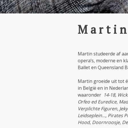
Marti
Martin studeerde af aan
opera’s, moderne en kla
Ballet en Queensland B
Martin groeide uit tot
in België en in Nederla
waaronder
14-18, Wick
Orfeo ed Euredice, Mada
Verplichte Figuren, Jek
Leidseplein…, Pirates P
Hood, Doornroosje, De 