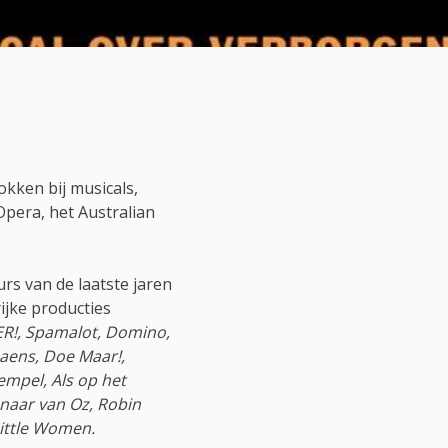
okken bij musicals,
Opera, het Australian
rs van de laatste jaren
ijke producties
VER!, Spamalot, Domino,
Daens, Doe Maar!,
tempel, Als op het
enaar van Oz, Robin
ittle Women.